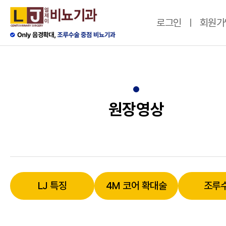
로그인
회원가
원장영상
LJ 특징
4M 코어 확대술
조루