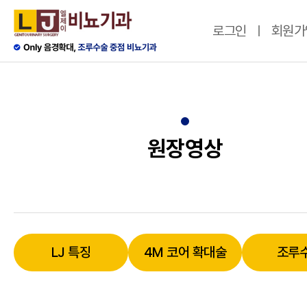
로그인
회원가
원장영상
LJ 특징
4M 코어 확대술
조루