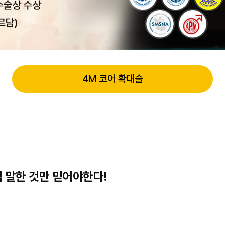
4M 코어 확대술
 말한 것만 믿어야한다!