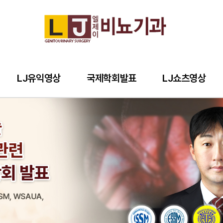
LJ유익영상
국제학회발표
LJ쇼츠영상