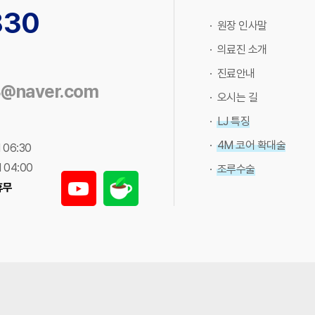
830
· 원장 인사말
· 의료진 소개
· 진료안내
3@naver.com
· 오시는 길
· LJ 특징
· 4M 코어 확대술
 06:30
 04:00
· 조루수술
휴무