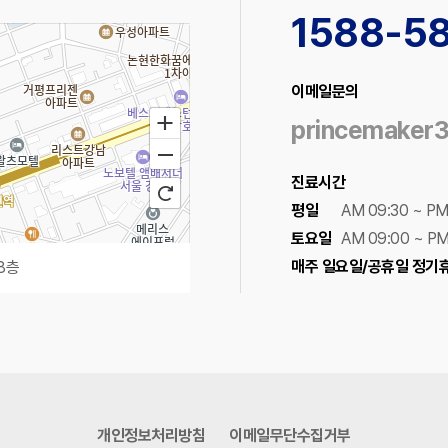
1588-5
이메일문의
princemaker
진료시간
평일
AM 09:30 ~ PM
토요일
AM 09:00 ~ PM
매주 일요일/공휴일 정기
8층
100m
로드뷰
길찾기
지도 크게 보기
개인정보처리방침
이메일무단수집거부