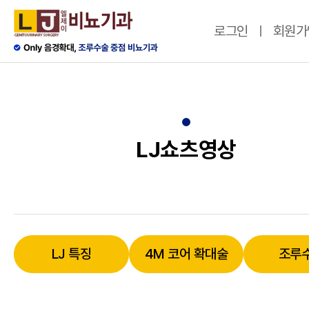
로그인
회원가
LJ쇼츠영상
LJ 특징
4M 코어 확대술
조루