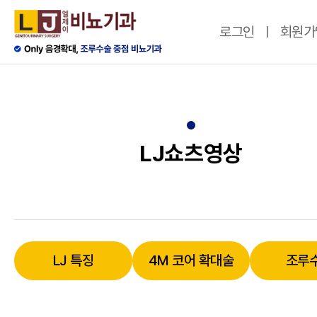
로그인
회원가
LJ쇼츠영상
LJ 특징
4M 코어 확대술
조루