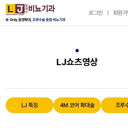
로그인
회원가
LJ쇼츠영상
LJ 특징
4M 코어 확대술
조루