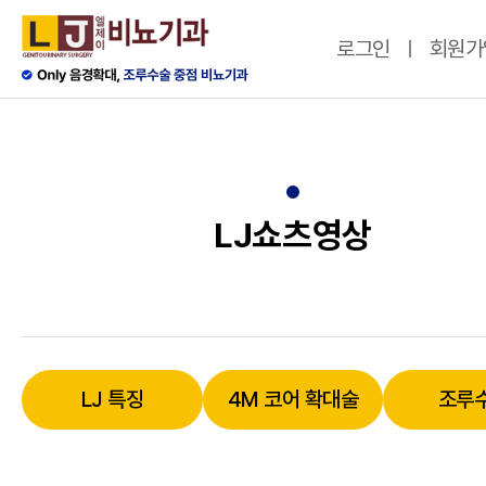
로그인
회원가
LJ쇼츠영상
LJ 특징
4M 코어 확대술
조루