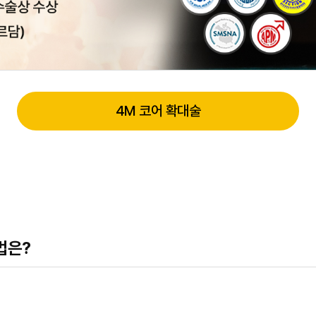
4M 코어 확대술
법은?