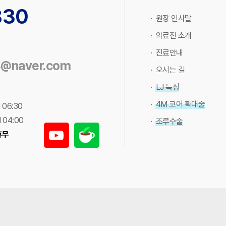
830
· 원장 인사말
· 의료진 소개
· 진료안내
3@naver.com
· 오시는 길
· LJ 특징
· 4M 코어 확대술
 06:30
 04:00
· 조루수술
휴무