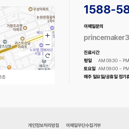
1588-5
이메일문의
princemaker
진료시간
평일
AM 09:30 ~ PM
토요일
AM 09:00 ~ PM
매주 일요일/공휴일 정기
8층
100m
로드뷰
길찾기
지도 크게 보기
개인정보처리방침
이메일무단수집거부