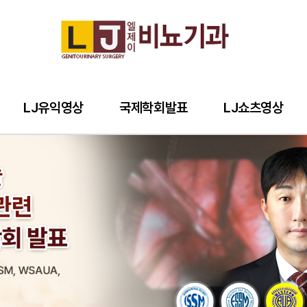
LJ유익영상
국제학회발표
LJ쇼츠영상